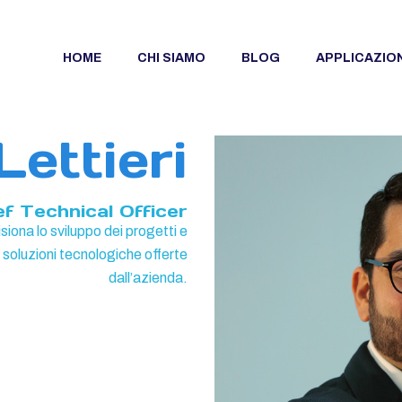
HOME
CHI SIAMO
BLOG
APPLICAZION
ettieri
ef Technical Officer
isiona lo sviluppo dei progetti e
le soluzioni tecnologiche offerte
dall’azienda.