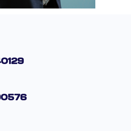
40129
90576